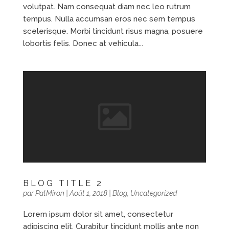
volutpat. Nam consequat diam nec leo rutrum
tempus. Nulla accumsan eros nec sem tempus
scelerisque. Morbi tincidunt risus magna, posuere
lobortis felis. Donec at vehicula...
BLOG TITLE 2
par
PatMiron
|
Août 1, 2018
|
Blog
,
Uncategorized
Lorem ipsum dolor sit amet, consectetur
adipiscing elit. Curabitur tincidunt mollis ante non