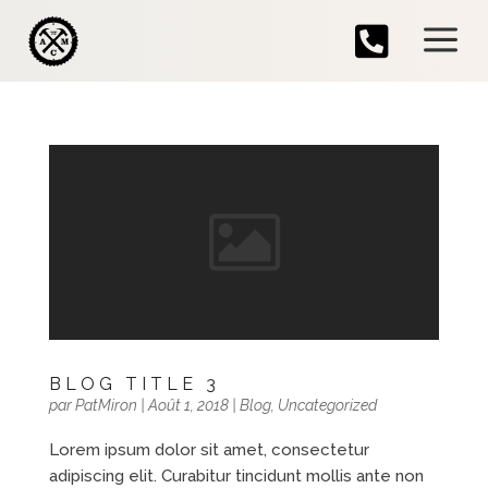
a

BLOG TITLE 3
par
PatMiron
|
Août 1, 2018
|
Blog
,
Uncategorized
Lorem ipsum dolor sit amet, consectetur
adipiscing elit. Curabitur tincidunt mollis ante non